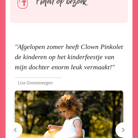
Pieten op bezoek
kolet
Afgelopen zomer heeft Clown Pinkolet
Afge
van
de kinderen op het kinderfeestje van
de ki
t!
mijn dochter enorm leuk vermaakt!
mijn 
Lisa Groenewegen
Lisa 