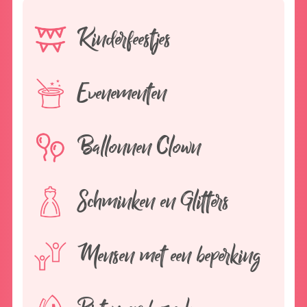
Kinderfeestjes
Evenementen
Ballonnen Clown
Schminken en Glitters
Mensen met een beperking